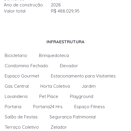
Ano de construção
2028
Valor total
R$ 488.029,95
INFRAESTRUTURA
Bicicletario
Brinquedoteca
Condominio Fechado
Elevador
Espaço Gourmet
Estacionamento para Visitantes
Gas Central
Horta Coletiva
Jardim
Lavanderia
Pet Place
Playground
Portaria
Portaria24 Hrs
Espaço Fitness
Salão de Festas
Segurança Patrimonial
Terraço Coletivo
Zelador