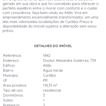
gerado em sua obra e que foi concebido para oferecer o
perfeito equilíbrio entre o morar com conforto e o cuidar
com consciência. Seja bem-vindo ao Atlân. Viva em
empreendimento essencialmente transformador, em uma
das mais valorizadas localizações de Curitiba. Preço e
disponibilidade do imóvel sujeitos a alteração sem aviso
prévio.
DETALHES DO IMÓVEL
Referência
1842
Endereço
Doutor Alexandre Gutierrez, 739
Edificio
Atlân
Bairro
Água Verde
Município
Curitiba
UF
PR
Área privativa
114,33 m²
Tipo de uso
residencial
Dormitórios
3
Suítes
1
Banheiros
2