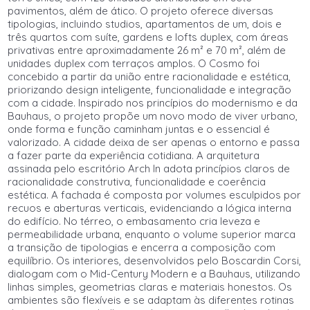
pavimentos, além de ático. O projeto oferece diversas
tipologias, incluindo studios, apartamentos de um, dois e
três quartos com suíte, gardens e lofts duplex, com áreas
privativas entre aproximadamente 26 m² e 70 m², além de
unidades duplex com terraços amplos. O Cosmo foi
concebido a partir da união entre racionalidade e estética,
priorizando design inteligente, funcionalidade e integração
com a cidade. Inspirado nos princípios do modernismo e da
Bauhaus, o projeto propõe um novo modo de viver urbano,
onde forma e função caminham juntas e o essencial é
valorizado. A cidade deixa de ser apenas o entorno e passa
a fazer parte da experiência cotidiana. A arquitetura
assinada pelo escritório Arch In adota princípios claros de
racionalidade construtiva, funcionalidade e coerência
estética. A fachada é composta por volumes esculpidos por
recuos e aberturas verticais, evidenciando a lógica interna
do edifício. No térreo, o embasamento cria leveza e
permeabilidade urbana, enquanto o volume superior marca
a transição de tipologias e encerra a composição com
equilíbrio. Os interiores, desenvolvidos pelo Boscardin Corsi,
dialogam com o Mid-Century Modern e a Bauhaus, utilizando
linhas simples, geometrias claras e materiais honestos. Os
ambientes são flexíveis e se adaptam às diferentes rotinas