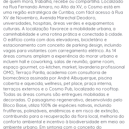
de quem mora, trabalha, recebe ou compartilha. Localizado
na Rua Fernando Amaro, no Alto da XV, o Cosmo está em
uma região estratégica de Curitiba, com fácil acesso à Rua
XV de Novembro, Avenida Marechal Deodoro,
universidades, hospitais, áreas verdes e equipamentos
culturais. A localização favorece a mobilidade urbana, a
caminhabilidade e uma rotina prática e conectada à cidade.
O edifício conta com dois elevadores, bicicletário e
estacionamento com conceito de parking design, incluindo
vagas para visitantes com carregamento elétrico. As 14
áreas comuns ampliam a experiência do morar urbano e
incluem hall e coworking, salas de reunião, game room,
espaço gourmet, co-kitchen, market, lavanderia profissional
OMO, Terraço Parilla, academia com consultoria de
biomecânica assinada por André Albuquerque, piscina
coberta e aquecida, wellness, pet place, praça interna,
terraços externos e o Cosmo Pub, localizado no rooftop.
Todas as áreas comuns são entregues mobiliadas e
decoradas. O paisagismo regenerativo, desenvolvido pelo
Bloco Base, utiliza 100% de espécies nativas, incluindo
frutíferas, polinizáveis, endêmicas e em risco de extinção,
contribuindo para a recuperação da flora local, melhoria do
conforto ambiental e incentivo à biodiversidade em meio ao
ambiente urbano. Em sintonia com o conceito do