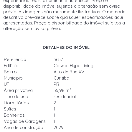
experiências reais, dinâmicas e autênticas. Preço e
disponibilidade do imóvel sujeitos a alteração sem aviso
prévio. As imagens são meramente ilustrativas. O memorial
descritivo prevalece sobre quaisquer especificações aqui
apresentadas. Preço e disponibilidade do imóvel sujeitos a
alteração sem aviso prévio.
DETALHES DO IMÓVEL
Referência
3657
Edificio
Cosmo Hype Living
Bairro
Alto da Rua XV
Município
Curitiba
UF
PR
Área privativa
55,98 m²
Tipo de uso
residencial
Dormitórios
2
Suítes
1
Banheiros
1
Vagas de Garagens
1
Ano de construção
2029