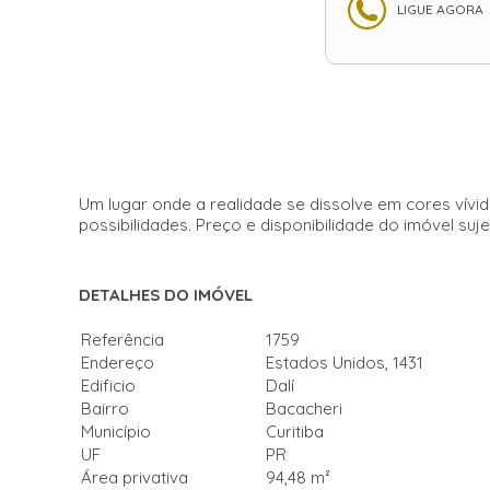
LIGUE AGORA
Um lugar onde a realidade se dissolve em cores vívi
possibilidades. Preço e disponibilidade do imóvel suj
DETALHES DO IMÓVEL
Referência
1759
Endereço
Estados Unidos, 1431
Edificio
Dalí
Bairro
Bacacheri
Município
Curitiba
UF
PR
Área privativa
94,48 m²