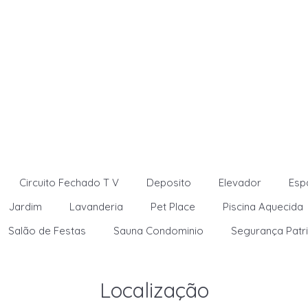
Circuito Fechado T V
Deposito
Elevador
Esp
Jardim
Lavanderia
Pet Place
Piscina Aquecida
Salão de Festas
Sauna Condominio
Segurança Patr
Localização