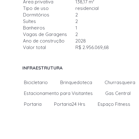
Área privativa
138,17 m²
Tipo de uso
residencial
Dormitórios
2
Suítes
2
Banheiros
1
Vagas de Garagens
2
Ano de construção
2028
Valor total
R$ 2.956.069,68
INFRAESTRUTURA
Bicicletario
Brinquedoteca
Churrasqueira
Estacionamento para Visitantes
Gas Central
Portaria
Portaria24 Hrs
Espaço Fitness