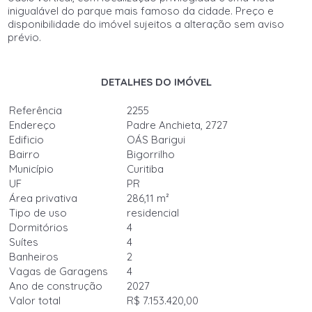
inigualável do parque mais famoso da cidade. Preço e
disponibilidade do imóvel sujeitos a alteração sem aviso
prévio.
DETALHES DO IMÓVEL
Referência
2255
Endereço
Padre Anchieta, 2727
Edificio
OÁS Barigui
Bairro
Bigorrilho
Município
Curitiba
UF
PR
Área privativa
286,11 m²
Tipo de uso
residencial
Dormitórios
4
Suítes
4
Banheiros
2
Vagas de Garagens
4
Ano de construção
2027
Valor total
R$ 7.153.420,00