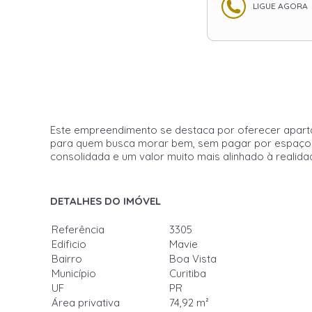
LIGUE AGORA
Este empreendimento se destaca por oferecer apartam
para quem busca morar bem, sem pagar por espaços 
consolidada e um valor muito mais alinhado à realidad
DETALHES DO IMÓVEL
Referência
3305
Edificio
Mavie
Bairro
Boa Vista
Município
Curitiba
UF
PR
Área privativa
74,92 m²