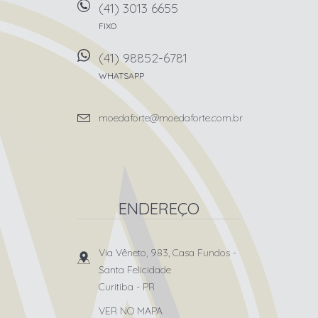
(41) 3013 6655
FIXO
(41) 98852-6781
WHATSAPP
moedaforte@moedaforte.com.br
ENDEREÇO
Via Vêneto, 983, Casa Fundos
-
Santa Felicidade
Curitiba
-
PR
VER NO MAPA