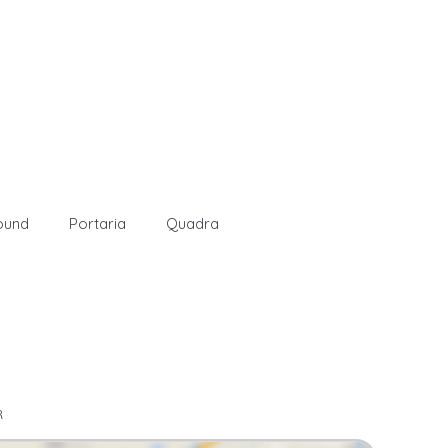
ound
Portaria
Quadra
R