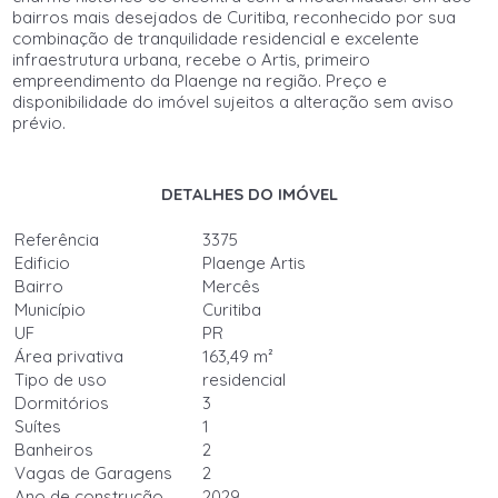
bairros mais desejados de Curitiba, reconhecido por sua
combinação de tranquilidade residencial e excelente
infraestrutura urbana, recebe o Artis, primeiro
empreendimento da Plaenge na região. Preço e
disponibilidade do imóvel sujeitos a alteração sem aviso
prévio.
DETALHES DO IMÓVEL
Referência
3375
Edificio
Plaenge Artis
Bairro
Mercês
Município
Curitiba
UF
PR
Área privativa
163,49 m²
Tipo de uso
residencial
Dormitórios
3
Suítes
1
Banheiros
2
Vagas de Garagens
2
Ano de construção
2029