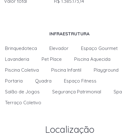
Valor total
R$ 1.385.173,14
INFRAESTRUTURA
Brinquedoteca
Elevador
Espaço Gourmet
Lavanderia
Pet Place
Piscina Aquecida
Piscina Coletiva
Piscina Infantil
Playground
Portaria
Quadra
Espaço Fitness
Salão de Jogos
Segurança Patrimonial
Spa
Terraço Coletivo
Localização