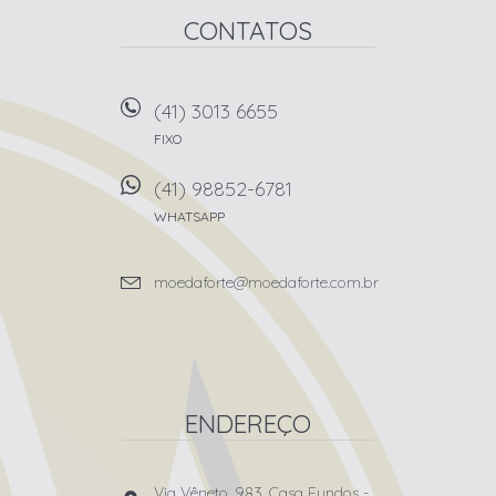
CONTATOS
(41) 3013 6655
FIXO
(41) 98852-6781
WHATSAPP
moedaforte@moedaforte.com.br
ENDEREÇO
Via Vêneto, 983, Casa Fundos
-