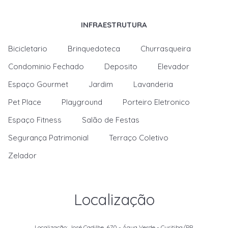
INFRAESTRUTURA
Bicicletario
Brinquedoteca
Churrasqueira
Condominio Fechado
Deposito
Elevador
Espaço Gourmet
Jardim
Lavanderia
Pet Place
Playground
Porteiro Eletronico
Espaço Fitness
Salão de Festas
Segurança Patrimonial
Terraço Coletivo
Zelador
Localização
Localização: José Cadilhe, 670 - Água Verde - Curitiba/PR