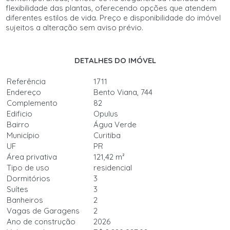
flexibilidade das plantas, oferecendo opções que atendem
diferentes estilos de vida. Preço e disponibilidade do imóvel
sujeitos a alteração sem aviso prévio.
DETALHES DO IMÓVEL
Referência
1711
Endereço
Bento Viana, 744
Complemento
82
Edificio
Opulus
Bairro
Água Verde
Município
Curitiba
UF
PR
Área privativa
121,42 m²
Tipo de uso
residencial
Dormitórios
3
Suítes
3
Banheiros
2
Vagas de Garagens
2
Ano de construção
2026