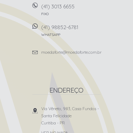
(41) 3013 6655
FIXO
(41) 98852-6781
WHATSAPP
moedaforte@moedaforte.com.br
ENDEREÇO
Via Vêneto, 983, Casa Fundos
-
Santa Felicidade
Curitiba
-
PR