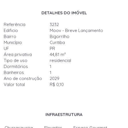
DETALHES DO IMÓVEL
Referência
3232
Edificio
Moov - Breve Lançamento
Bairro
Bigorrilho
Município
Curitiba
UF
PR
Área privativa
44,81 m²
Tipo de uso
residencial
Dormitórios
1
Banheiros
1
Ano de construção
2029
Valor total
R$ 0,10
INFRAESTRUTURA
Churrasqueira
Elevador
Espaço Gourmet