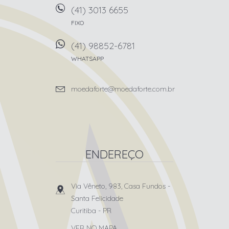
(41) 3013 6655
FIXO
(41) 98852-6781
WHATSAPP
moedaforte@moedaforte.com.br
ENDEREÇO
Via Vêneto, 983, Casa Fundos
-
Santa Felicidade
Curitiba
-
PR
VER NO MAPA