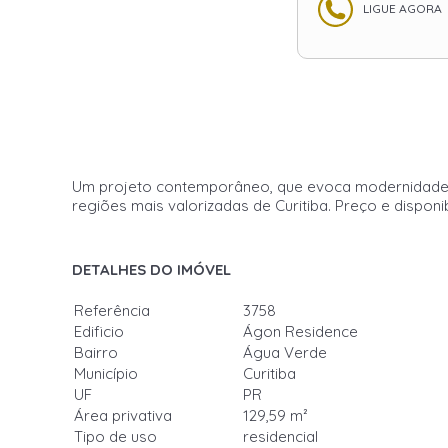
LIGUE AGORA
Um projeto contemporâneo, que evoca modernidade e 
regiões mais valorizadas de Curitiba. Preço e disponi
DETALHES DO IMÓVEL
Referência
3758
Edificio
Ágon Residence
Bairro
Água Verde
Município
Curitiba
UF
PR
Área privativa
129,59 m²
Tipo de uso
residencial