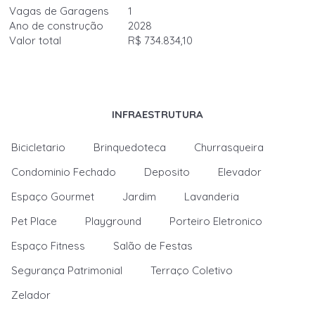
Vagas de Garagens
1
Ano de construção
2028
Valor total
R$ 734.834,10
INFRAESTRUTURA
Bicicletario
Brinquedoteca
Churrasqueira
Condominio Fechado
Deposito
Elevador
Espaço Gourmet
Jardim
Lavanderia
Pet Place
Playground
Porteiro Eletronico
Espaço Fitness
Salão de Festas
Segurança Patrimonial
Terraço Coletivo
Zelador