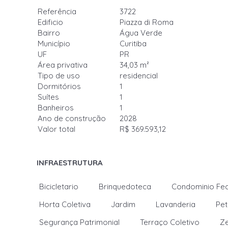
Referência
3722
Edificio
Piazza di Roma
Bairro
Água Verde
Município
Curitiba
UF
PR
Área privativa
34,03 m²
Tipo de uso
residencial
Dormitórios
1
Suítes
1
Banheiros
1
Ano de construção
2028
Valor total
R$ 369.593,12
INFRAESTRUTURA
Bicicletario
Brinquedoteca
Condominio Fe
Horta Coletiva
Jardim
Lavanderia
Pet
Segurança Patrimonial
Terraço Coletivo
Ze