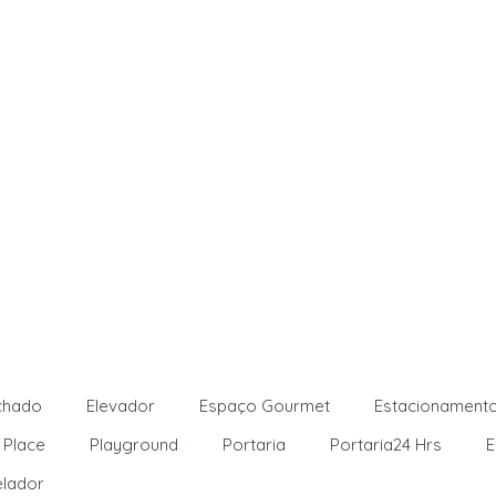
chado
Elevador
Espaço Gourmet
Estacionamento
 Place
Playground
Portaria
Portaria24 Hrs
E
lador