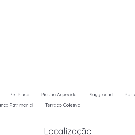
Pet Place
Piscina Aquecida
Playground
Port
nça Patrimonial
Terraço Coletivo
Localização