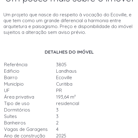
Um projeto que nasce do respeito à vocação do Ecoville, e
que tem como um grande diferencial a harmonia entre
arquitetura e paisagismo. Preço e disponibilidade do imóvel
sujeitos a alteração sem aviso prévio.
DETALHES DO IMÓVEL
Referência
3805
Edificio
Landhaus
Bairro
Ecoville
Município
Curitiba
UF
PR
Área privativa
193,64 m²
Tipo de uso
residencial
Dormitórios
3
Suítes
3
Banheiros
2
Vagas de Garagens
4
Ano de construção
2025