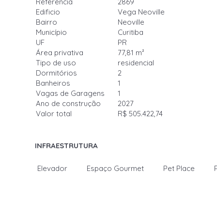
Referência
2869
Edificio
Vega Neoville
Bairro
Neoville
Município
Curitiba
UF
PR
Área privativa
77,81 m²
Tipo de uso
residencial
Dormitórios
2
Banheiros
1
Vagas de Garagens
1
Ano de construção
2027
Valor total
R$ 505.422,74
INFRAESTRUTURA
Elevador
Espaço Gourmet
Pet Place