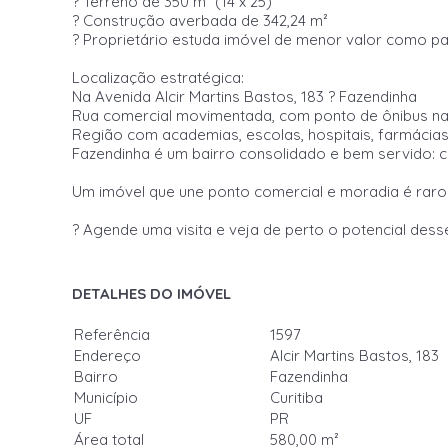
? Terreno de 350 m² (14 x 25)
? Construção averbada de 342,24 m²
? Proprietário estuda imóvel de menor valor como p
Localização estratégica:
Na Avenida Alcir Martins Bastos, 183 ? Fazendinha
Rua comercial movimentada, com ponto de ônibus na
Região com academias, escolas, hospitais, farmácias
Fazendinha é um bairro consolidado e bem servido: co
Um imóvel que une ponto comercial e moradia é raro 
? Agende uma visita e veja de perto o potencial dess
DETALHES DO IMÓVEL
Referência
1597
Endereço
Alcir Martins Bastos, 183
Bairro
Fazendinha
Município
Curitiba
UF
PR
Área total
580,00 m²