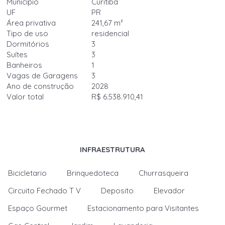
Município
Curitiba
UF
PR
Área privativa
241,67 m²
Tipo de uso
residencial
Dormitórios
3
Suítes
3
Banheiros
1
Vagas de Garagens
3
Ano de construção
2028
Valor total
R$ 6.538.910,41
INFRAESTRUTURA
Bicicletario
Brinquedoteca
Churrasqueira
Circuito Fechado T V
Deposito
Elevador
Espaço Gourmet
Estacionamento para Visitantes