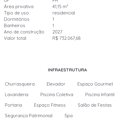
UF
PR
Área privativa
41,15 m²
Tipo de uso
residencial
Dormitórios
1
Banheiros
1
Ano de construção
2027
Valor total
R$ 732.067,68
INFRAESTRUTURA
Churrasqueira
Elevador
Espaço Gourmet
Lavanderia
Piscina Coletiva
Piscina Infantil
Portaria
Espaço Fitness
Salão de Festas
Segurança Patrimonial
Spa