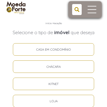
início
>
locação
Selecione o tipo de
imóvel
que deseja
CASA EM CONDOMÍNIO
CHÁCARA
KITNET
LOJA